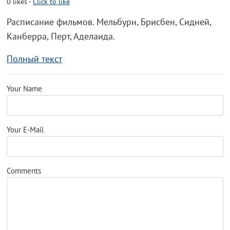
0
likes
-
Click to like
Расписание фильмов. Мельбурн, Брисбен, Сидней,
Канберра, Перт, Аделаида.
Полный текст
Your Name
Your E-Mail
Comments