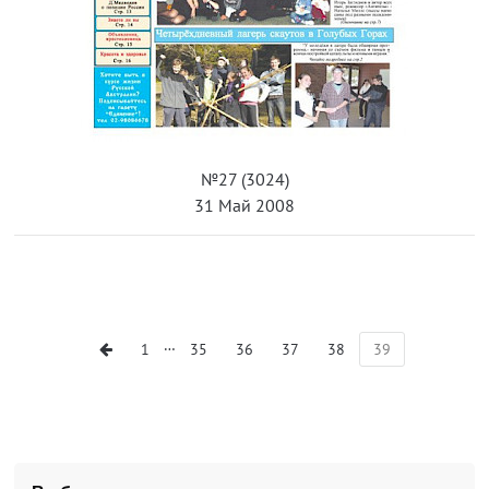
№27 (3024)
31 Май 2008
…
1
35
36
37
38
39