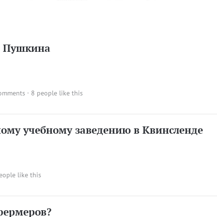
и Пушкина
comments
· 8 people like this
ому учебному заведению в Квинсленде
eople like this
фермеров?