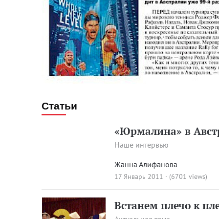
Статьи
«Юрмалина» в Австр
Наше интервью
Жанна Алифанова
17 Январь 2011 · (6701 views)
Встанем плечо к пл