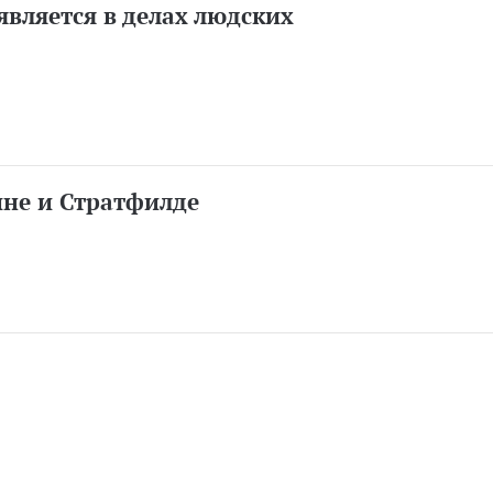
является в делах людских
ине и Стратфилде