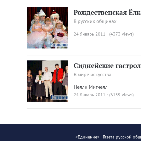
Рождественская Ёлк
В русских общинах
24 Январь 2011 · (4373 views)
Сиднейские гастрол
В мире искусства
Нелли Митчелл
24 Январь 2011 · (6159 views)
«Единение» - Газета русской об