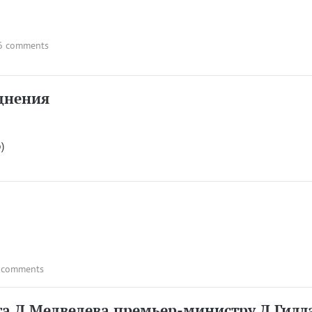
6 comments
днения
)
 comments
та Д.Медведева премьер-министру Д.Гилл