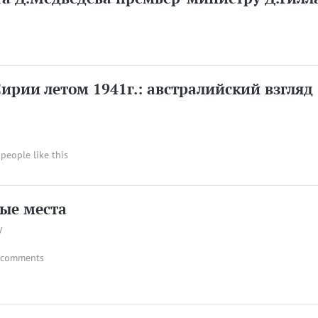
Сирии летом 1941г.: австралийский взгляд
 people like this
ые места
у
 comments