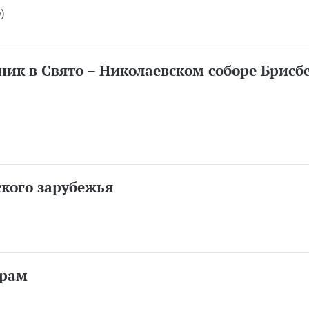
)
ик в Свято – Николаевском соборе Брисб
кого зарубежья
храм