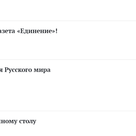
азета «Единение»!
я Русского мира
чному столу