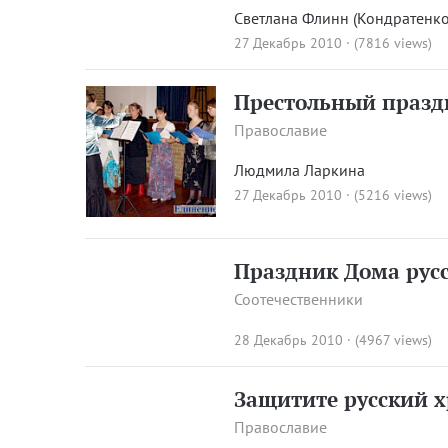
Светлана Флинн (Кондратенко
27 Декабрь 2010 · (7816 views)
Престольный праздн
Православие
Людмила Ларкина
27 Декабрь 2010 · (5216 views)
Праздник Дома русс
Соотечественники
28 Декабрь 2010 · (4967 views)
Защитите русский 
Православие