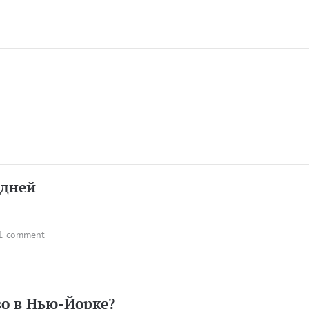
идней
1 comment
во в Нью-Йорке?