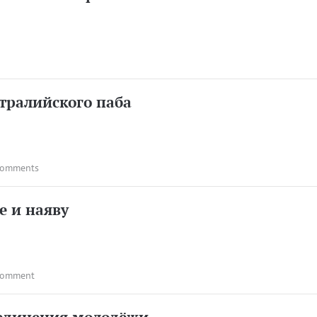
тралийского паба
comments
е и наяву
comment