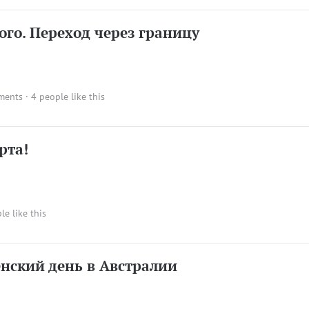
го. Переход через границу
ments
· 4 people like this
рта!
le like this
ский день в Австралии