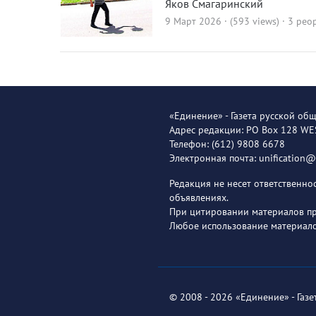
Яков Смагаринский
9 Март 2026 · (593 views)
· 3 peop
«Единение» - Газета русской об
Адрес редакции: PO Box 128 W
Телефон: (612) 9808 6678
Электронная почта: unification
Редакция не несет ответственн
объявлениях.
При цитировании материалов пря
Любое использование материало
© 2008 - 2026 «Единение» - Газ