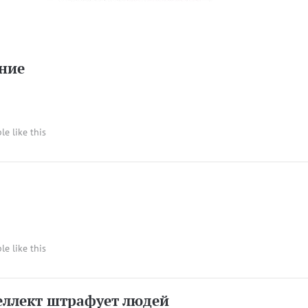
ние
le like this
le like this
еллект штрафует людей