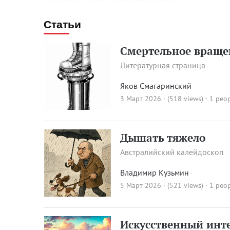
Статьи
Смертельное враще
Литературная страница
Яков Смагаринский
3 Март 2026 · (518 views)
· 1 peop
Дышать тяжело
Австралийский калейдоскоп
Владимир Кузьмин
5 Март 2026 · (521 views)
· 1 peop
Искусственный инт