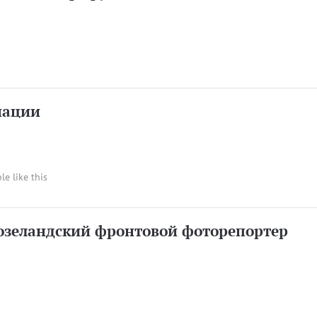
нации
le like this
озеландский фронтовой фоторепортер