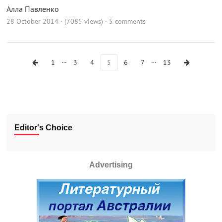
Алла Павленко
28 October 2014 · (7085 views)
·
5 comments
…
…
1
3
4
5
6
7
13
Editor's Choice
Advertising