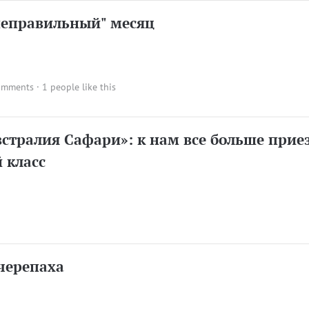
неправильный" месяц
omments
· 1 people like this
стралия Сафари»: к нам все больше прие
 класс
черепаха