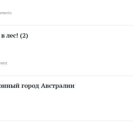
mments
 лес! (2)
ment
нный город Австралии