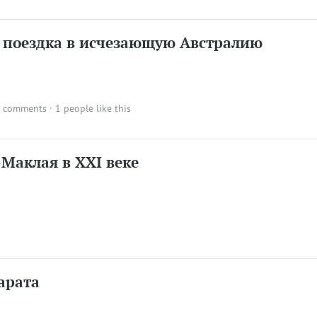
и поездка в исчезающую Австралию
 comments
· 1 people like this
Маклая в ХХI веке
арата