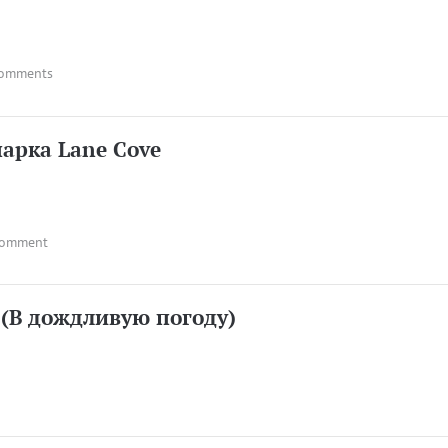
comments
арка Lane Cove
comment
 (В дождливую погоду)