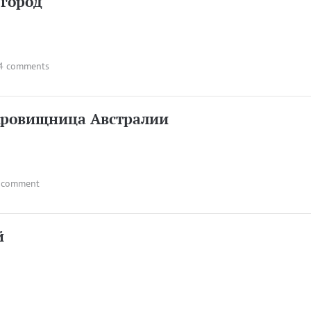
 город
4 comments
кровищница Австралии
 comment
й