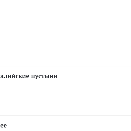
ралийские пустыни
ее