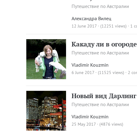
Путешествие по Австралии
Александра Вилец
12 June 2017 · (12251 views)
·
1 
Какаду ли в огороде
Путешествие по Австралии
Vladimir Kouzmin
6 June 2017 · (11525 views)
·
2 co
Новый вид Дарлинг
Путешествие по Австралии
Vladimir Kouzmin
25 May 2017 · (4876 views)