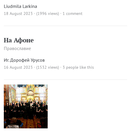
Liudmila Larkina
18 August 2023 · (1996 views)
·
1 comment
На Афоне
Православие
Иг. Дорофей Урусов
16 August 2023 · (1532 views)
· 3 people like this