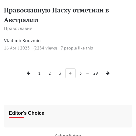
Православную Пасху отметили в
Австралии
Православие
Vladimir Kouzmin
16 April 2023 · (2284 views)
· 7 people like this
…
1
2
3
4
5
29
Editor's Choice
Advertising