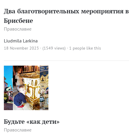
Два благотворительных мероприятия в
Брисбене
Православие
Liudmila Larkina
18 November 2023 · (1549 views)
· 1 people like this
Будьте «как дети»
Православие