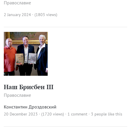
Православие
2 January 2024 · (1803 views)
Наш Брисбен III
Православие
Константин Дроздовский
20 December 2023 · (1720 views)
·
1 comment
· 3 people like this