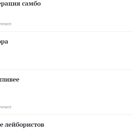
ерация самбо
omment
ора
тливее
omment
не лейбористов