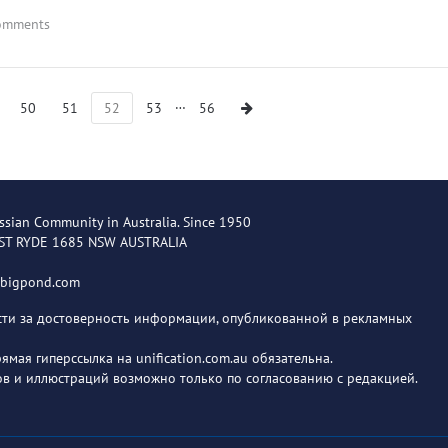
omments
…
50
51
52
53
56
ssian Community in Australia. Since 1950
EST RYDE 1685 NSW AUSTRALIA
@bigpond.com
ости за достоверность информации, опубликованной в рекламных
мая гиперссылка на unification.com.au обязательна.
в и иллюстраций возможно только по согласованию с редакцией.