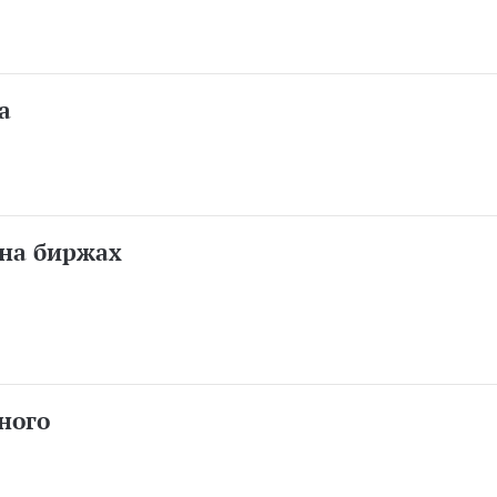
а
 на биржах
ного