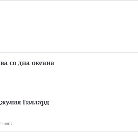
ва со дна океана
жулия Гиллард
omment