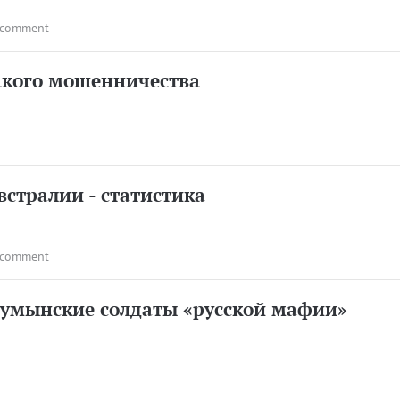
 comment
акого мошенничества
встралии - cтатистика
 comment
румынские солдаты «русской мафии»