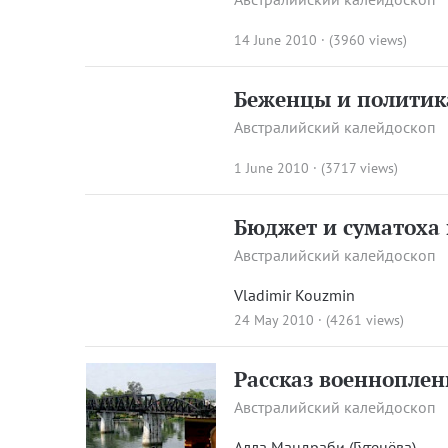
14 June 2010 · (3960 views)
Беженцы и политик
Австралийский калейдоскоп
1 June 2010 · (3717 views)
Бюджет и суматоха
Австралийский калейдоскоп
Vladimir Kouzmin
24 May 2010 · (4261 views)
Рассказ военноплен
Австралийский калейдоскоп
Алла Мандраби (Гутенёва)