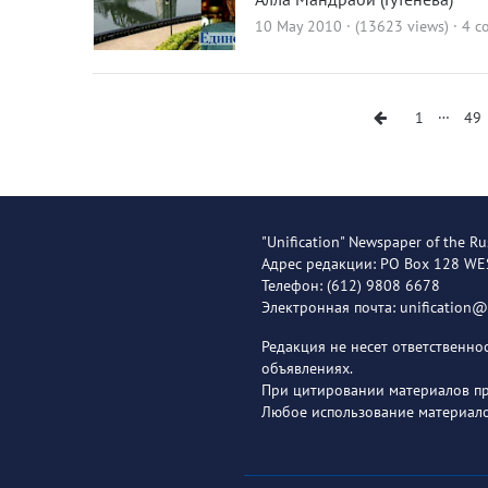
10 May 2010 · (13623 views)
·
4 c
…
1
49
"Unification" Newspaper of the Ru
Адрес редакции: PO Box 128 W
Телефон: (612) 9808 6678
Электронная почта: unification
Редакция не несет ответственн
объявлениях.
При цитировании материалов пря
Любое использование материало