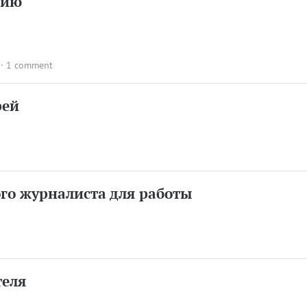
лию
·
1 comment
рей
го журналиста для работы
теля