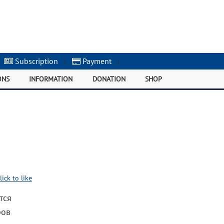
Subscription
|
Payment
|
ONS
INFORMATION
DONATION
SHOP
lick to like
тся
ров