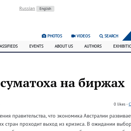
Russian
English
PHOTOS
VIDEOS
SEARCH
ASSIFIEDS
EVENTS
ABOUT US
AUTHORS
EXHIBITI
суматоха на биржах
)
0
likes
-
C
ия правительства, что экономика Австралии развивае
гих стран проходит выход из кризиса. В ожидании выбо