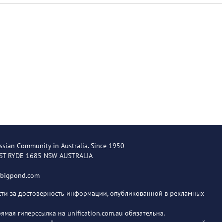
ssian Community in Australia. Since 1950
EST RYDE 1685 NSW AUSTRALIA
@bigpond.com
ости за достоверность информации, опубликованной в рекламных
мая гиперссылка на unification.com.au обязательна.