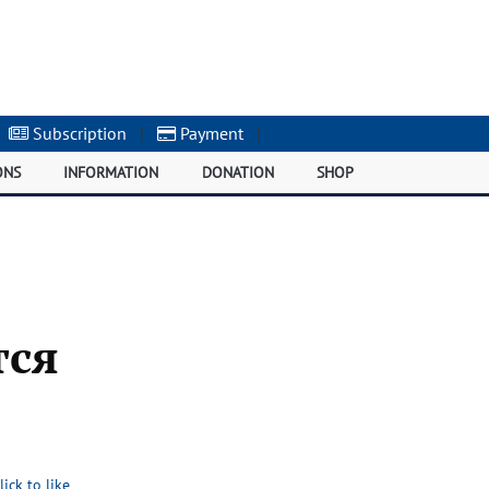
Subscription
|
Payment
|
ONS
INFORMATION
DONATION
SHOP
тся
lick to like