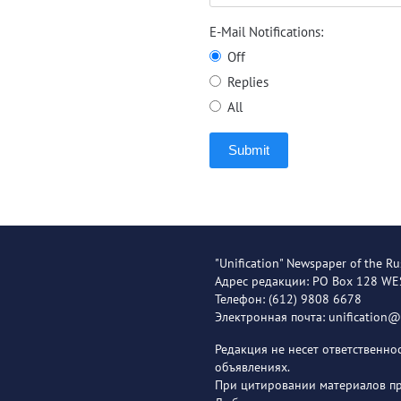
E-Mail Notifications:
Off
Replies
All
Submit
"Unification" Newspaper of the Ru
Адрес редакции: PO Box 128 W
Телефон: (612) 9808 6678
Электронная почта: unification
Редакция не несет ответственн
объявлениях.
При цитировании материалов пря