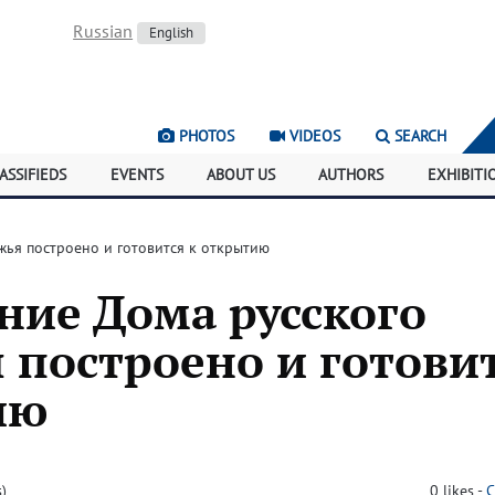
Russian
English
PHOTOS
VIDEOS
SEARCH
ASSIFIEDS
EVENTS
ABOUT US
AUTHORS
EXHIBITI
жья построено и готовится к открытию
ние Дома русского
 построено и готови
ию
)
0
likes
-
C