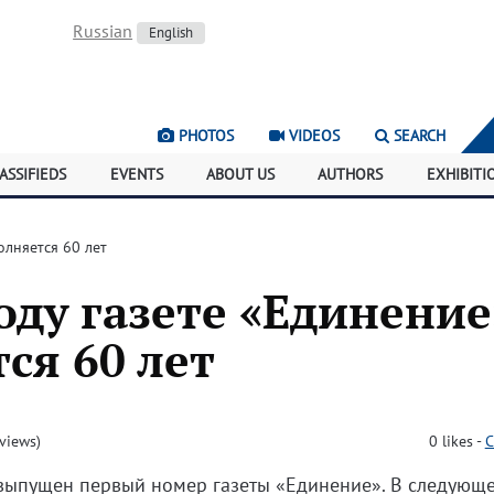
Russian
English
PHOTOS
VIDEOS
SEARCH
ASSIFIEDS
EVENTS
ABOUT US
AUTHORS
EXHIBITI
олняется 60 лет
оду газете «Единение
ся 60 лет
views)
0
likes
-
C
 выпущен первый номер газеты «Единение». В следующ