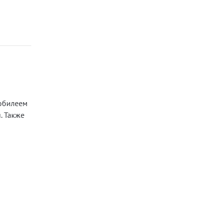
 юбилеем
. Также