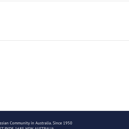
ssian Community in Australia. Since 1950
EST RYDE 1685 NSW AUSTRALIA