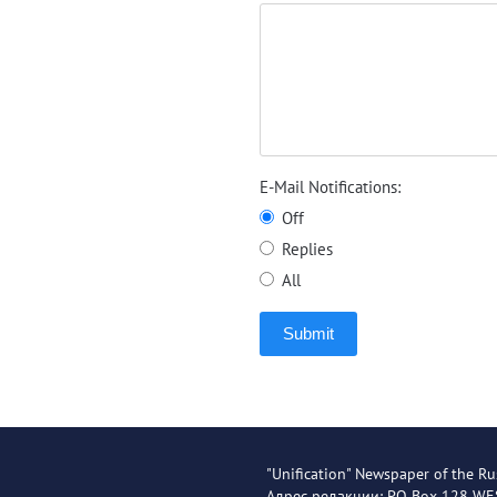
E-Mail Notifications:
Off
Replies
All
Submit
"Unification" Newspaper of the Ru
Адрес редакции: PO Box 128 W