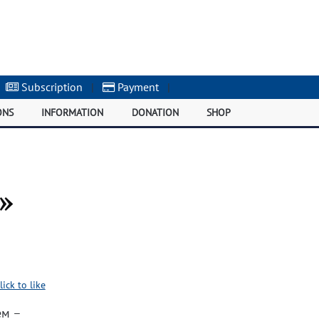
Subscription
|
Payment
|
ONS
INFORMATION
DONATION
SHOP
»
lick to like
ем –