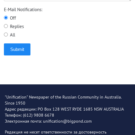
E-Mail Notifications:
Off
Replies
All
Submit
"Unification" Newspaper of the Russian Community in Australia.
Since 1950
Адрес редакции: PO Box 128 WEST RYDE 1685 NSW AUSTRALIA
Телефон: (612) 9808 6678
Электронная почта: unification@bigpond.com
Редакция не несет ответственности за достоверность