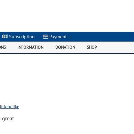
Subscription
|
Payment
|
ONS
INFORMATION
DONATION
SHOP
lick to like
 great