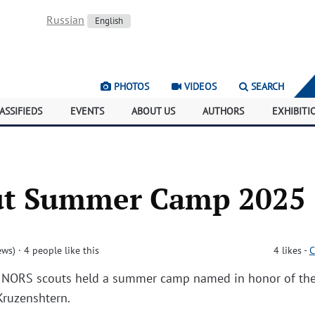
Russian
English
PHOTOS
VIDEOS
SEARCH
ASSIFIEDS
EVENTS
ABOUT US
AUTHORS
EXHIBITI
ut Summer Camp 2025
ews)
· 4 people like this
4
likes
-
C
5, NORS scouts held a summer camp named in honor of the
Kruzenshtern.