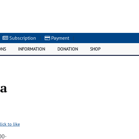
Subscription
|
Payment
|
ONS
INFORMATION
DONATION
SHOP
та
lick to like
00-