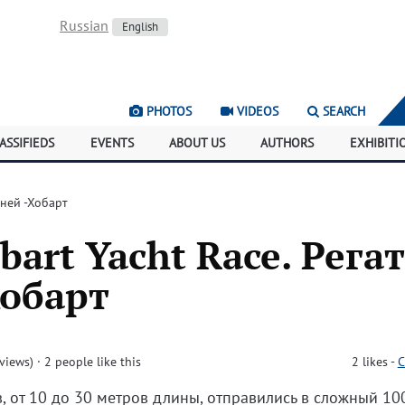
Russian
English
PHOTOS
VIDEOS
SEARCH
ASSIFIEDS
EVENTS
ABOUT US
AUTHORS
EXHIBITI
дней -Хобарт
bart Yacht Race. Рега
Хобарт
views)
· 2 people like this
2
likes
-
C
, от 10 до 30 метров длины, отправились в сложный 10