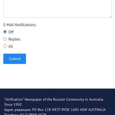
E-Mail Notifications:
Off
Replies
All
Submit
"Unification" Newspaper of the Russian Community in Australia.
Since 1950
Адрес редакции: PO Box 128 WEST RYDE 1685 NSW AUSTRALIA
Телефон: (612) 9808 6678