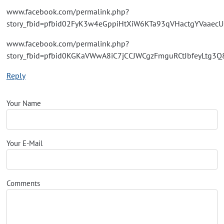
www.facebook.com/permalink.php?
story_fbid=pfbid02FyK3w4eGppiHtXiW6KTa93qVHactgYVaa
www.facebook.com/permalink.php?
story_fbid=pfbid0KGKaVWwA8iC7jCCJWCgzFmguRCtJbfeyLtg
Reply
Your Name
Your E-Mail
Comments