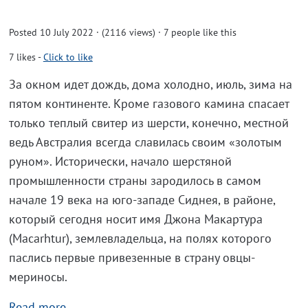
Posted 10 July 2022 · (2116 views)
· 7 people like this
7
likes
-
Click to like
За окном идет дождь, дома холодно, июль, зима на
пятом континенте. Кроме газового камина спасает
только теплый свитер из шерсти, конечно, местной
ведь Австралия всегда славилась своим «золотым
руном». Исторически, начало шерстяной
промышленности страны зародилось в самом
начале 19 века на юго-западе Сиднея, в районе,
который сегодня носит имя Джона Макартура
(Macarhtur), землевладельца, на полях которого
паслись первые привезенные в страну овцы-
мериносы.
Read more