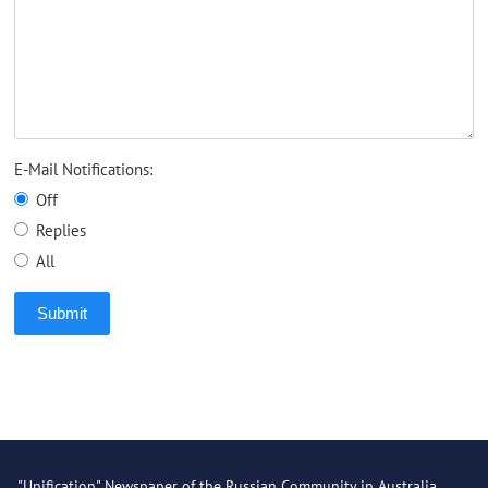
E-Mail Notifications:
Off
Replies
All
Submit
"Unification" Newspaper of the Russian Community in Australia.