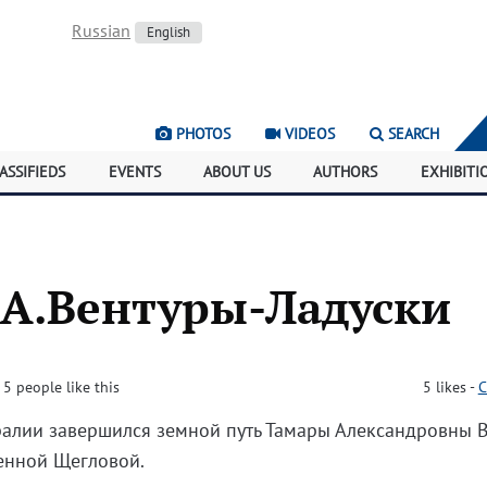
Russian
English
PHOTOS
VIDEOS
SEARCH
ASSIFIEDS
EVENTS
ABOUT US
AUTHORS
EXHIBITI
.А.Вентуры-Ладуски
· 5 people like this
5
likes
-
C
ралии завершился земной путь Тамары Александровны 
енной Щегловой.