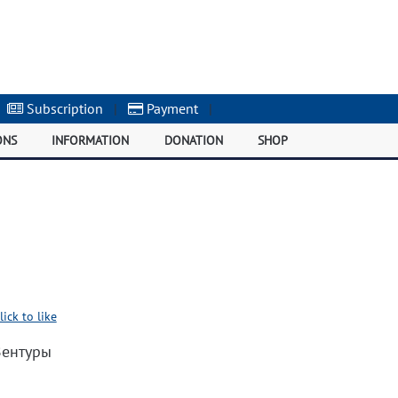
Subscription
|
Payment
|
ONS
INFORMATION
DONATION
SHOP
lick to like
Вентуры