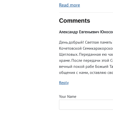
Read more
Comments
Александр Евгеньевич Юносо
День добрый! Светлая память
Кочетовской Семикаракорског
Щегловых. Переданная ею час
храме. После передачи этой 
вечный покой рабе Божьей Там
общения с нами, оставляю св
Reply
Your Name