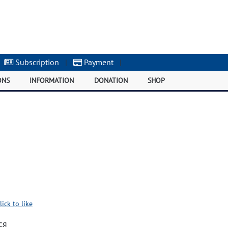
Subscription
|
Payment
|
ONS
INFORMATION
DONATION
SHOP
lick to like
ся