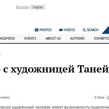
Russian
English
PHOTOS
VIDEOS
SEARCH
ASSIFIEDS
EVENTS
ABOUT US
AUTHORS
EXHIBITI
и
 с художницей Таней
views)
0
likes
-
C
рчески одаренный человек имеет возможность поделить