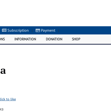
Subscription
|
Payment
|
ONS
INFORMATION
DONATION
SHOP
за
lick to like
из