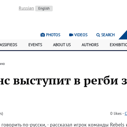
Russian
English
PHOTOS
VIDEOS
SEARCH
ASSIFIEDS
EVENTS
ABOUT US
AUTHORS
EXHIBITI
сию
с выступит в регби 
s)
0
likes
-
C
л говорить по-русски, - рассказал игрок команды Rebels 