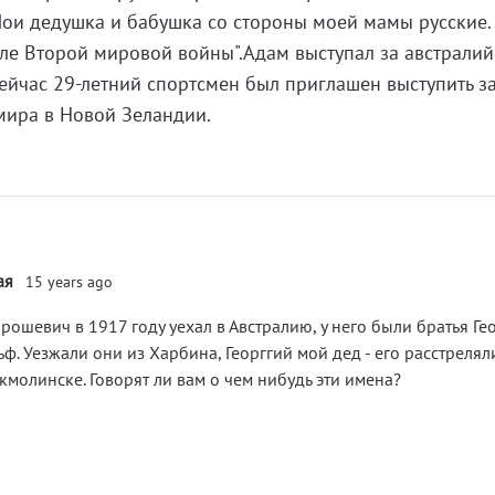
Мои дедушка и бабушка со стороны моей мамы русские.
сле Второй мировой войны".Адам выступал за австрали
ейчас 29-летний спортсмен был приглашен выступить з
мира в Новой Зеландии.
ая
15 years ago
ошевич в 1917 году уехал в Австралию, у него были братья Ге
льф. Уезжали они из Харбина, Георггий мой дед - его расстрелял
молинске. Говорят ли вам о чем нибудь эти имена?