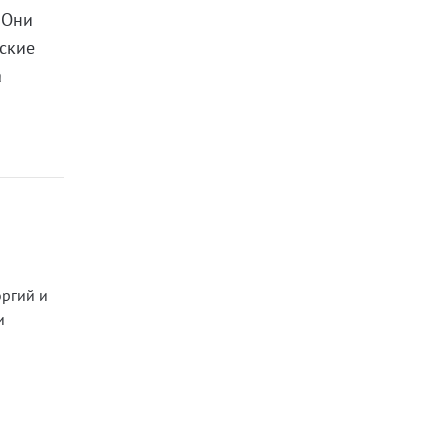
 Они
йские
а
оргий и
и