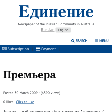
Newspaper of the Russian Community in Australia
Russian
English
SEARCH
MENU
Subscription
|
Payment
|
Премьера
Posted 30 March 2009 · (6390 views)
0
likes
-
Click to like
Театральный коллектив «Антитеза» из Аделаиды 7