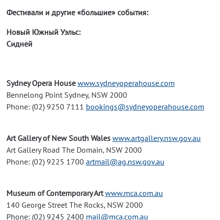
Фестивали и другие «большие» события:
Новый Южный Уэльс:
Сидней
Sydney Opera House
www.sydneyoperahouse.com
Bennelong Point Sydney, NSW 2000
Phone: (02) 9250 7111
bookings@sydneyoperahouse.com
Art Gallery of New South Wales
www.artgallery.nsw.gov.au
Art Gallery Road The Domain, NSW 2000
Phone: (02) 9225 1700
artmail@ag.nsw.gov.au
Museum of Contemporary Art
www.mca.com.au
140 George Street The Rocks, NSW 2000
Phone: (02) 9245 2400
mail@mca.com.au