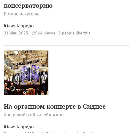
консерваторию
В мире искусства
Юлия Гарридо
21 Май 2025 · (2064 views)
· 8 people like this
На органном концерте в Сиднее
Австралийский калейдоскоп
Юлия Гарридо